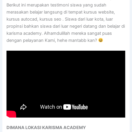
Berikut ini merupakan testimoni siswa yang sudah
merasakan belajar langsung di tempat kursus website,
kursus autocad, kursus seo . Siswa dari luar kota, luar
propinsi bahkan siswa dari luar negeri datang dan belajar di
karisma academy. Alhamdulillah mereka sangat puas
dengan pelayanan Kami, hehe mantabb kan?
DIMANA LOKASI KARISMA ACADEMY