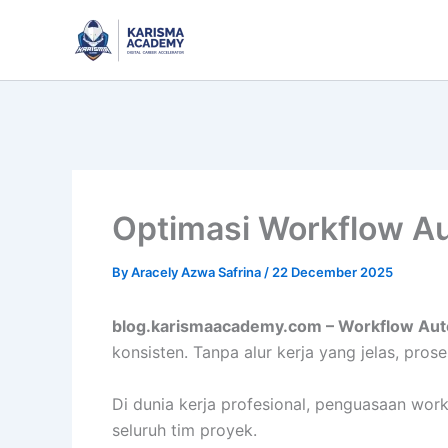
Skip
to
content
Optimasi Workflow Au
By
Aracely Azwa Safrina
/
22 December 2025
blog.karismaacademy.com – Workflow Au
konsisten. Tanpa alur kerja yang jelas, pr
Di dunia kerja profesional, penguasaan wor
seluruh tim proyek.