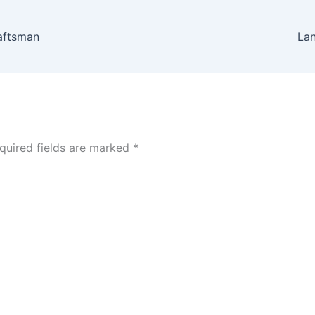
aftsman
Lan
quired fields are marked
*