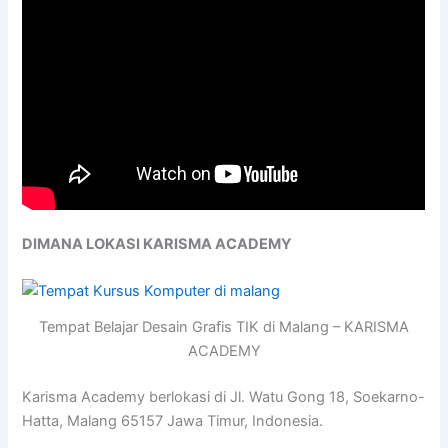
DIMANA LOKASI KARISMA ACADEMY
Tempat Belajar Desain Grafis TIK di Malang – KARISMA
ACADEMY
Karisma Academy berlokasi di Jl. Watu Gong 18, Soekarno-
Hatta, Malang 65157 Jawa Timur, Indonesia.