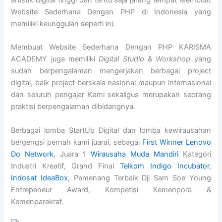
artistik digital tinggi dan tentu saja jarang tempat Membuat
Website Sederhana Dengan PHP di Indonesia yang
memiliki keunggulan seperti ini.
Membuat Website Sederhana Dengan PHP KARISMA
ACADEMY juga memiliki
Digital Studio & Workshop
yang
sudah berpengalaman mengerjakan berbagai project
digital, baik project berskala nasional maupun internasional
dan seluruh pengajar Kami sekaligus merupakan seorang
praktisi berpengalaman dibidangnya.
Berbagai lomba StartUp Digital dan lomba kewirausahan
bergengsi pernah kami juarai, sebagai
First Winner Lenovo
Do Network
, Juara 1
Wirausaha Muda Mandiri
Kategori
Industri Kreatif, Grand Final
Telkom Indigo Incubator
,
Indosat IdeaBox
, Pemenang Terbaik Dji Sam Soe Young
Entrepeneur Award, Kompetisi Kemenpora &
Kemenparekraf.