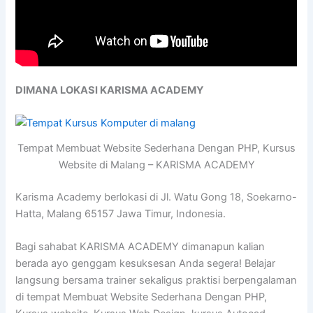
DIMANA LOKASI KARISMA ACADEMY
Tempat Membuat Website Sederhana Dengan PHP, Kursus
Website di Malang – KARISMA ACADEMY
Karisma Academy berlokasi di Jl. Watu Gong 18, Soekarno-
Hatta, Malang 65157 Jawa Timur, Indonesia.
Bagi sahabat KARISMA ACADEMY dimanapun kalian
berada ayo genggam kesuksesan Anda segera! Belajar
langsung bersama trainer sekaligus praktisi berpengalaman
di tempat Membuat Website Sederhana Dengan PHP,