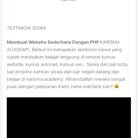
TESTIMONI SISWA
Membuat Website Sederhana Dengan PHP
KARISMA
ACADEMY, Berikut ini merupakan testimoni siswa yang
sudah merasakan belajar langsung di tempat kursus
website, kursus autocad, kursus seo . Siswa dari luar kota,
luar propinsi bahkan siswa dari luar negeri datang dan
belajar di karisma academy. Alhamdulillah mereka sangat
puas dengan pelayanan Kami, hehe mantabb kan?