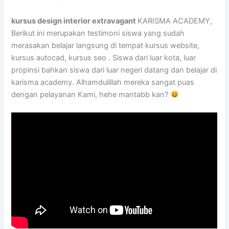
kursus design interior extravagant
KARISMA ACADEMY,
Berikut ini merupakan testimoni siswa yang sudah
merasakan belajar langsung di tempat kursus website,
kursus autocad, kursus seo . Siswa dari luar kota, luar
propinsi bahkan siswa dari luar negeri datang dan belajar di
karisma academy. Alhamdulillah mereka sangat puas
dengan pelayanan Kami, hehe mantabb kan?