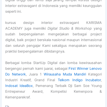
digital tinggi dan tentu saja jarang tempat kursus design
interior extravagant di Indonesia yang memiliki keunggulan
seperti ini.
kursus design interior extravagant KARISMA
ACADEMY juga memiliki
Digital Studio & Workshop
yang
sudah berpengalaman mengerjakan berbagai project
digital, baik project berskala nasional maupun internasional
dan seluruh pengajar Kami sekaligus merupakan seorang
praktisi berpengalaman dibidangnya.
Berbagai lomba StartUp Digital dan lomba kewirausahan
bergengsi pernah kami juarai, sebagai
First Winner Lenovo
Do Network
, Juara 1
Wirausaha Muda Mandiri
Kategori
Industri Kreatif, Grand Final
Telkom Indigo Incubator
,
Indosat IdeaBox
, Pemenang Terbaik Dji Sam Soe Young
Entrepeneur Award, Kompetisi Kemenpora &
Kemenparekraf.