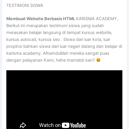
TESTIMONI SISWA
Membuat Website Berbasis HTML
KARISMA ACADEMY,
Berikut ini merupakan testimoni siswa yang sudah
merasakan belajar langsung di tempat kursus website,
kursus autocad, kursus seo . Siswa dari luar kota, luar
propinsi bahkan siswa dari luar negeri datang dan belajar di
karisma academy. Alhamdulillah mereka sangat puas
dengan pelayanan Kami, hehe mantabb kan?