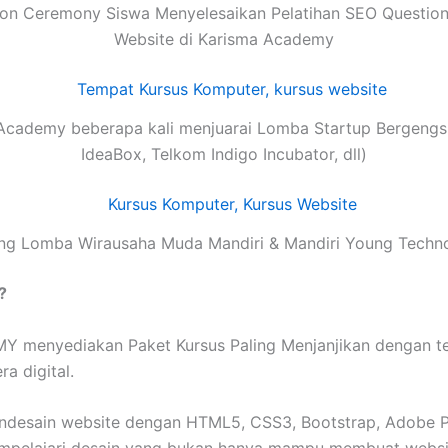
on Ceremony Siswa Menyelesaikan Pelatihan SEO Question
Website di Karisma Academy
Academy beberapa kali menjuarai Lomba Startup Bergengsi
IdeaBox, Telkom Indigo Incubator, dll)
g Lomba Wirausaha Muda Mandiri & Mandiri Young Techn
?
enyediakan Paket Kursus Paling Menjanjikan dengan tekno
a digital.
esain website dengan HTML5, CSS3, Bootstrap, Adobe Pho