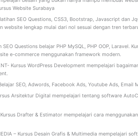
mpelajari desain yang bukan hanya mampu membuat website
ursus Website Surabaya
tihan SEO Questions, CSS3, Bootstrap, Javascript dan Jq
website lengkap mulai dari nol sesuai dengan tren terbaru s
an SEO Questions belajar PHP MySQL, PHP OOP, Laravel. K
bsite e-commerce menggunakan framework modern.
Kursus WordPress Development mempelajari bagaimana 
nt.
ajar SEO, Adwords, Facebook Ads, Youtube Ads, Email M
s Arsitektur Digital mempelajari tentang software AutoC
rsus Drafter & Estimator mempelajari cara menggunakan
 – Kursus Desain Grafis & Multimedia mempelajari softwar