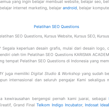
semua yang ingin belajar membuat website, belajar seo, be
 belajar internet marketing, belajar
android
, belajar komput
latihan SEO Questions, Kursus Website, Kursus SEO, Kurs
Segala keperluan desain grafis, mulai dari desain logo, 
endiri oleh tim Pelatihan SEO Questions KARISMA ACADEMY
arang tempat Pelatihan SEO Questions di Indonesia yang memil
Y juga memiliki
Digital Studio & Workshop
yang sudah be
aupun internasional dan seluruh pengajar Kami sekaligu
a kewirausahan bergengsi pernah kami juarai, sebagai
Kreatif, Grand Final
Telkom Indigo Incubator
,
Indosat Idea