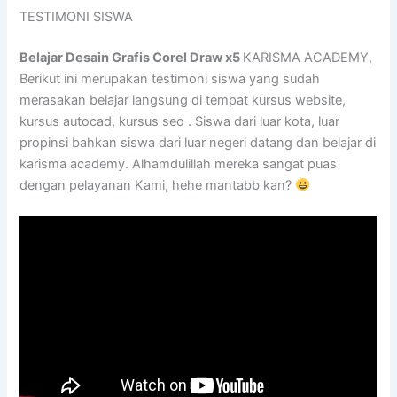
TESTIMONI SISWA
Belajar Desain Grafis Corel Draw x5
KARISMA ACADEMY,
Berikut ini merupakan testimoni siswa yang sudah
merasakan belajar langsung di tempat kursus website,
kursus autocad, kursus seo . Siswa dari luar kota, luar
propinsi bahkan siswa dari luar negeri datang dan belajar di
karisma academy. Alhamdulillah mereka sangat puas
dengan pelayanan Kami, hehe mantabb kan?