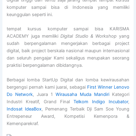
digital tinggi dan tentu saja jarang tempat tempat kursus
komputer sampai bisa di Indonesia yang memiliki
keunggulan seperti ini.
tempat kursus komputer sampai bisa KARISMA
ACADEMY juga memiliki
Digital Studio & Workshop
yang
sudah berpengalaman mengerjakan berbagai project
digital, baik project berskala nasional maupun internasional
dan seluruh pengajar Kami sekaligus merupakan seorang
praktisi berpengalaman dibidangnya.
Berbagai lomba StartUp Digital dan lomba kewirausahan
bergengsi pernah kami juarai, sebagai
First Winner Lenovo
Do Network
, Juara 1
Wirausaha Muda Mandiri
Kategori
Industri Kreatif, Grand Final
Telkom Indigo Incubator
,
Indosat IdeaBox
, Pemenang Terbaik Dji Sam Soe Young
Entrepeneur Award, Kompetisi Kemenpora &
Kemenparekraf.