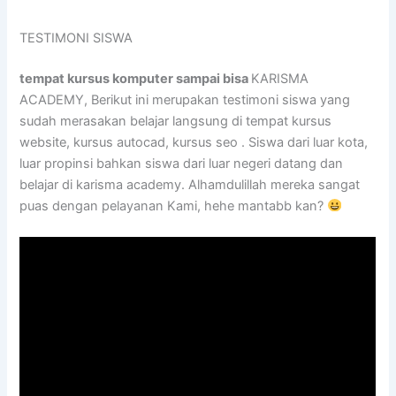
TESTIMONI SISWA
tempat kursus komputer sampai bisa
KARISMA
ACADEMY, Berikut ini merupakan testimoni siswa yang
sudah merasakan belajar langsung di tempat kursus
website, kursus autocad, kursus seo . Siswa dari luar kota,
luar propinsi bahkan siswa dari luar negeri datang dan
belajar di karisma academy. Alhamdulillah mereka sangat
puas dengan pelayanan Kami, hehe mantabb kan?