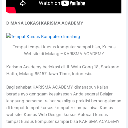
DIMANA LOKASI KARISMA ACADEMY
Tempat tempat kursus komputer sampai bisa, Kursus
Website di Malang – KARISMA ACADEMY
Karisma Academy berlokasi di Jl. Watu Gong 18, Soekarno-
Hatta, Malang 65157 Jawa Timur, Indonesia.
Bagi sahabat KARISMA ACADEMY dimanapun kalian
berada ayo genggam kesuksesan Anda segera! Belajar
langsung bersama trainer sekaligus praktisi berpengalaman
di tempat tempat kursus komputer sampai bisa, Kursus
website, Kursus Web Design, kursus Autocad kursus
tempat kursus komputer sampai bisa KARISMA ACADEMY